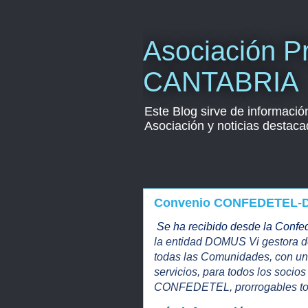
Asociación Pr
CANTABRIA
Este Blog sirve de informació
Asociación y noticias destaca
Convenio CONFEDETEL-
Se ha recibido desde la Conf
la entidad DOMUS Vi gestora d
todas las Comunidades, con un
servicios, para todos los socio
CONFEDETEL, prorrogables todo