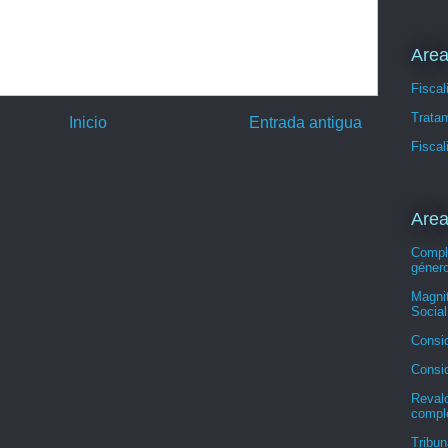
Area
Fiscal
Tratam
Inicio
Entrada antigua
Fisca
Area
Comple
géner
Magni
Socia
Consi
Consid
Revalo
compl
Tribu