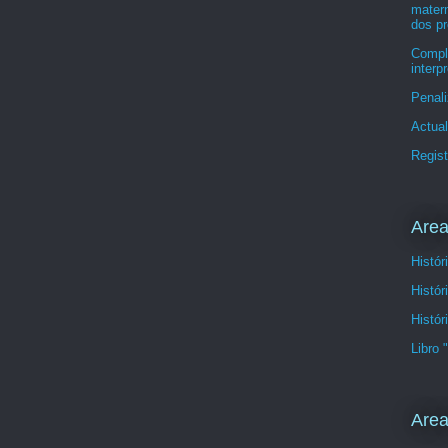
matern
dos pr
Compl
interp
Penali
Actua
Regist
Area
Histór
Histór
Histór
Libro
Area